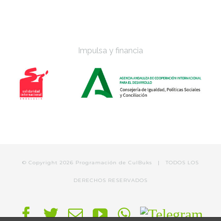
Impulsa y financia
© Copyright
2026 Programación de
CulBuks
| TODOS LOS
DERECHOS RESERVADOS
Facebook
Twitter
Correo
YouTube
WhatsApp
Telegram