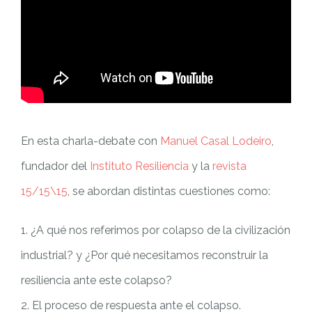
En esta charla-debate con
Manuel Casal Lodeiro
,
fundador del
Instituto Resiliencia
y la
revista
15/15\15
, se abordan distintas cuestiones como:
1. ¿A qué nos referimos por colapso de la civilización
industrial? y ¿Por qué necesitamos reconstruir la
resiliencia ante este colapso?
2. El proceso de respuesta ante el colapso.