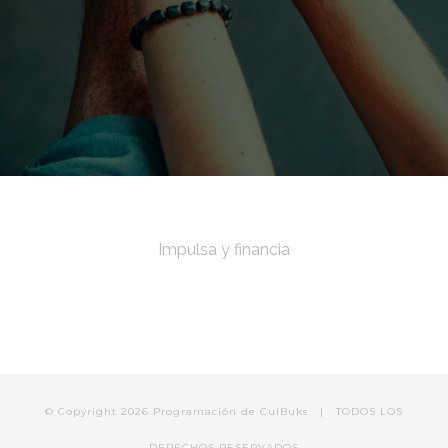
Impulsa y financia
© Copyright
2026 Programación de
CulBuks
| TODOS LOS
DERECHOS RESERVADOS