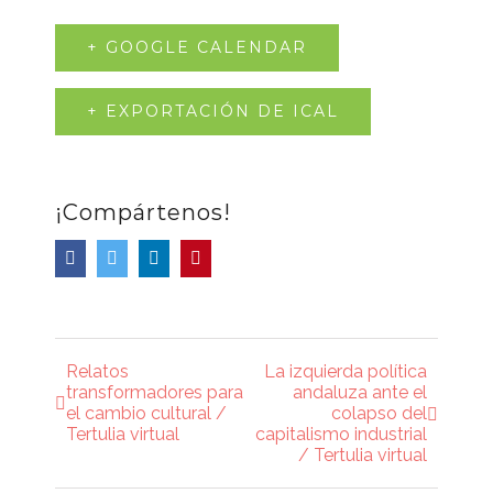
+ GOOGLE CALENDAR
+ EXPORTACIÓN DE ICAL
¡Compártenos!
Facebook
Twitter
LinkedIn
Pinterest
Relatos
La izquierda política
Navegación
transformadores para
andaluza ante el
el cambio cultural /
colapso del
del
Tertulia virtual
capitalismo industrial
/ Tertulia virtual
Evento