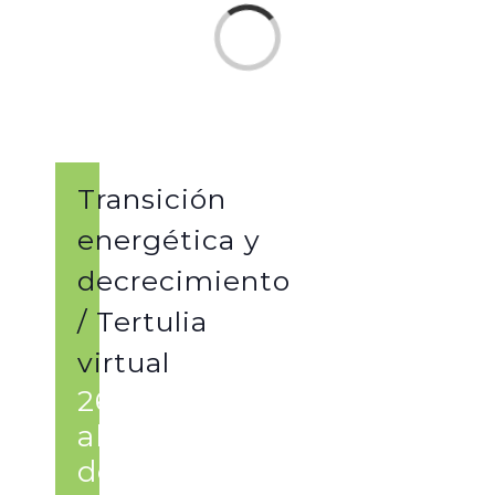
Loading...
Transición
energética y
decrecimiento
/ Tertulia
virtual
26 de
abril
de