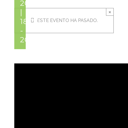
2021
|
×
18:00
ESTE EVENTO HA PASADO.
-
20:00