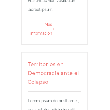
Prasent ac nibh vestibulum,
laoreet ipsum.
Más
información
Territorios en
Democracia ante el
Colapso
Lorem ipsum dolor sit amet,
consectetur adipiscing elit.