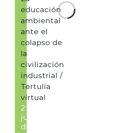
Loading...
educación
ambiental
ante el
colapso de
la
civilización
industrial /
Tertulia
virtual
2 de
junio
de