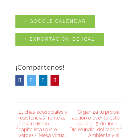
+ GOOGLE CALENDAR
+ EXPORTACIÓN DE ICAL
¡Compártenos!
Facebook
Twitter
LinkedIn
Pinterest
Luchas ecosociales y
Organiza tu propia
Navegación
resistencias frente al
acción o evento este
desarrollismo
sábado 5 de Junio:
del
capitalista (gris o
Día Mundial del Medio
verde) / Mesa virtual
Ambiente y el