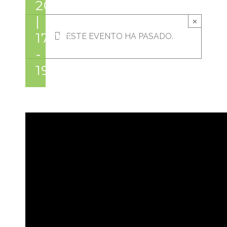
2021
|
×
17:00
ESTE EVENTO HA PASADO.
-
19:30