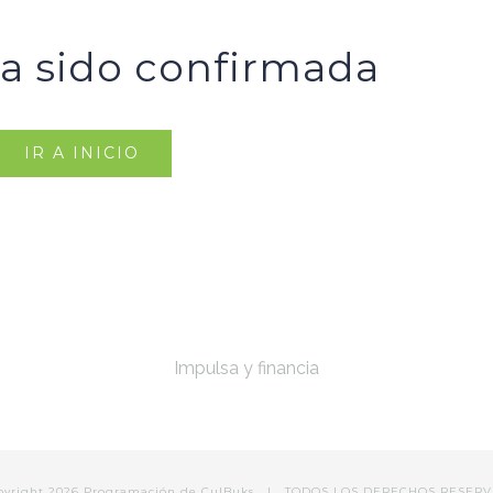
ha sido confirmada
IR A INICIO
Impulsa y financia
pyright
2026 Programación de
CulBuks
| TODOS LOS DERECHOS RESERV